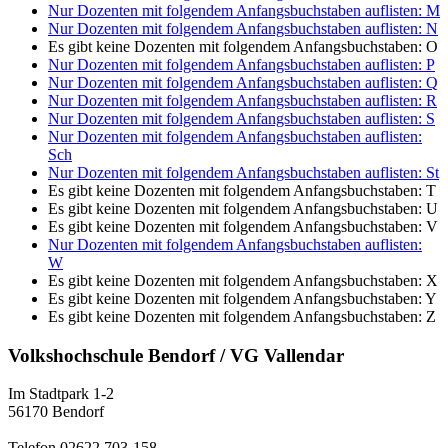
Nur Dozenten mit folgendem Anfangsbuchstaben auflisten:
M
Nur Dozenten mit folgendem Anfangsbuchstaben auflisten:
N
Es gibt keine Dozenten mit folgendem Anfangsbuchstaben:
O
Nur Dozenten mit folgendem Anfangsbuchstaben auflisten:
P
Nur Dozenten mit folgendem Anfangsbuchstaben auflisten:
Q
Nur Dozenten mit folgendem Anfangsbuchstaben auflisten:
R
Nur Dozenten mit folgendem Anfangsbuchstaben auflisten:
S
Nur Dozenten mit folgendem Anfangsbuchstaben auflisten:
Sch
Nur Dozenten mit folgendem Anfangsbuchstaben auflisten:
St
Es gibt keine Dozenten mit folgendem Anfangsbuchstaben:
T
Es gibt keine Dozenten mit folgendem Anfangsbuchstaben:
U
Es gibt keine Dozenten mit folgendem Anfangsbuchstaben:
V
Nur Dozenten mit folgendem Anfangsbuchstaben auflisten:
W
Es gibt keine Dozenten mit folgendem Anfangsbuchstaben:
X
Es gibt keine Dozenten mit folgendem Anfangsbuchstaben:
Y
Es gibt keine Dozenten mit folgendem Anfangsbuchstaben:
Z
Volkshochschule Bendorf / VG Vallendar
Im Stadtpark 1-2
56170 Bendorf
Telefon 02622 703-158