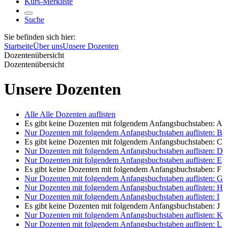
Kurs-Merkliste
Suche
Sie befinden sich hier:
Startseite
Über uns
Unsere Dozenten
Dozentenübersicht
Dozentenübersicht
Unsere Dozenten
Alle
Alle Dozenten auflisten
Es gibt keine Dozenten mit folgendem Anfangsbuchstaben:
A
Nur Dozenten mit folgendem Anfangsbuchstaben auflisten:
B
Es gibt keine Dozenten mit folgendem Anfangsbuchstaben:
C
Nur Dozenten mit folgendem Anfangsbuchstaben auflisten:
D
Nur Dozenten mit folgendem Anfangsbuchstaben auflisten:
E
Es gibt keine Dozenten mit folgendem Anfangsbuchstaben:
F
Nur Dozenten mit folgendem Anfangsbuchstaben auflisten:
G
Nur Dozenten mit folgendem Anfangsbuchstaben auflisten:
H
Nur Dozenten mit folgendem Anfangsbuchstaben auflisten:
I
Es gibt keine Dozenten mit folgendem Anfangsbuchstaben:
J
Nur Dozenten mit folgendem Anfangsbuchstaben auflisten:
K
Nur Dozenten mit folgendem Anfangsbuchstaben auflisten:
L